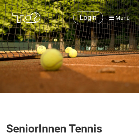
Login
Menü
SeniorInnen Tennis