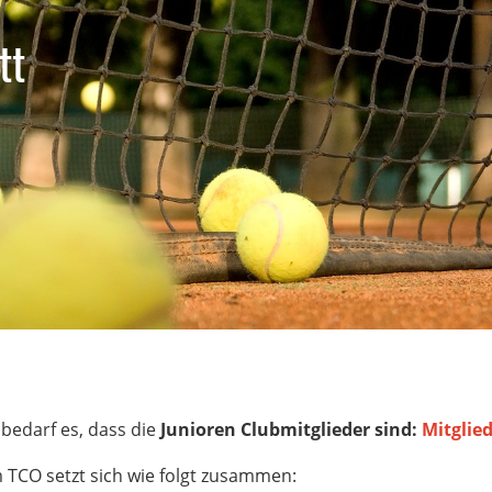
tt
, bedarf es, dass die
Junioren Clubmitglieder sind:
Mitglie
m TCO setzt sich wie folgt zusammen: