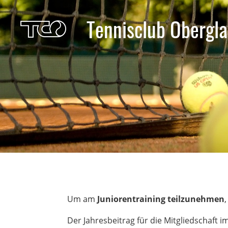
Tennisclub Obergla
Um am
Juniorentraining teilzunehmen
Der Jahresbeitrag für die Mitgliedschaft i